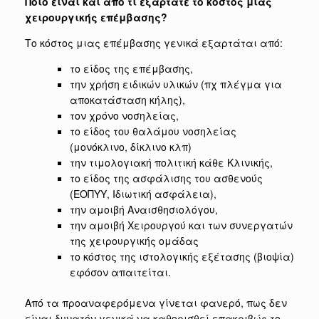
Ποιο είναι και από τι εξαρτάτε το κόστος μιας
χειρουργικής επέμβασης?
Το κόστος μιας επέμβασης γενικά εξαρτάται από:
το είδος της επέμβασης,
την χρήση ειδικών υλικών (πχ πλέγμα για
αποκατάσταση κήλης),
τον χρόνο νοσηλείας,
το είδος του θαλάμου νοσηλείας
(μονόκλινο, δίκλινο κλπ)
την τιμολογιακή πολιτική κάθε Κλινικής,
το είδος της ασφάλισης του ασθενούς
(ΕΟΠΥΥ, Ιδιωτική ασφάλεια),
την αμοιβή Αναισθησιολόγου,
την αμοιβή Χειρουργού και των συνεργατών
της χειρουργικής ομάδας
το κόστος της ιστολογικής εξέτασης (βιοψία)
εφόσον απαιτείται.
Από τα προαναφερόμενα γίνεται φανερό, πως δεν
είναι δυνατόν γενικά να καθορισθεί επακριβώς το